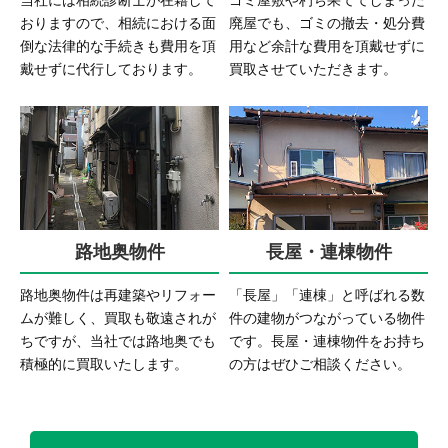
おりますので、相続における面
廃屋でも、ゴミの撤去・処分費
倒な法律的な手続きも費用を頂
用など余計な費用を頂戴せずに
戴せずに代行しております。
買取させていただきます。
路地奥物件
長屋・連棟物件
路地奥物件は再建築やリフォー
「長屋」「連棟」と呼ばれる数
ムが難しく、買取も敬遠されが
件の建物がつながっている物件
ちですが、当社では路地奥でも
です。長屋・連棟物件をお持ち
積極的に買取いたします。
の方はぜひご相談ください。